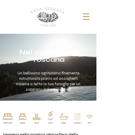
Nel cuore della
Toscana
Un bellissimo agriturismo finemente
ristrutturato pronto ad accoglierti
insieme a tutta la tua famiglia per un
soggiorno indimenticabile
Immersi nella magica atmosfera della