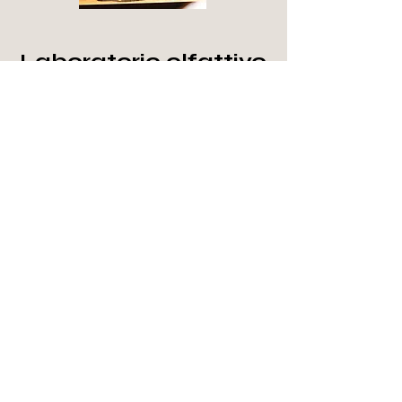
Laboratorio olfattivo
Durata: 90 minuti
Costo: € 50 p.p
Un’esperienza immersiva nel mondo
del profumo divisa in tre parti...
La bellezza della
Toscana
Siamo in una posizione strategica, a due